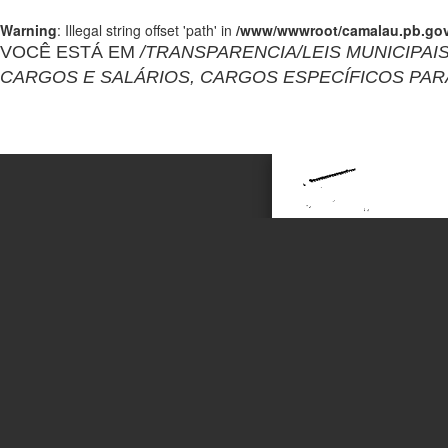
Warning
: Illegal string offset 'path' in
/www/wwwroot/camalau.pb.gov.
VOCÊ ESTÁ EM
/TRANSPARENCIA/LEIS MUNICIPAIS
CARGOS E SALÁRIOS, CARGOS ESPECÍFICOS PARA