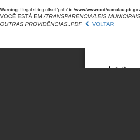
Warning
: Illegal string offset 'path' in
/www/wwwroot/camalau.pb.gov.
VOCÊ ESTÁ EM
/TRANSPARENCIA/LEIS MUNICIPAIS/
OUTRAS PROVIDÊNCIAS..PDF
VOLTAR