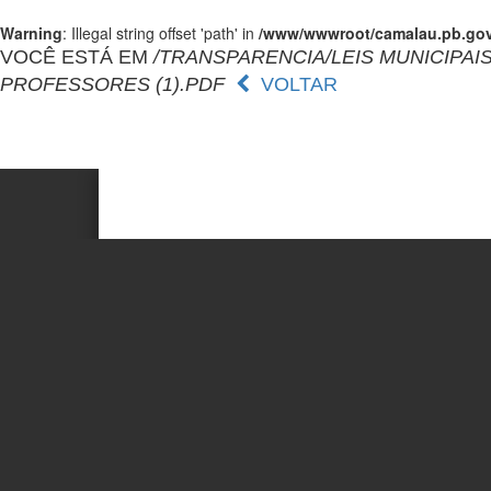
Warning
: Illegal string offset 'path' in
/www/wwwroot/camalau.pb.gov.
VOCÊ ESTÁ EM
/TRANSPARENCIA/LEIS MUNICIPAIS/
PROFESSORES (1).PDF
VOLTAR