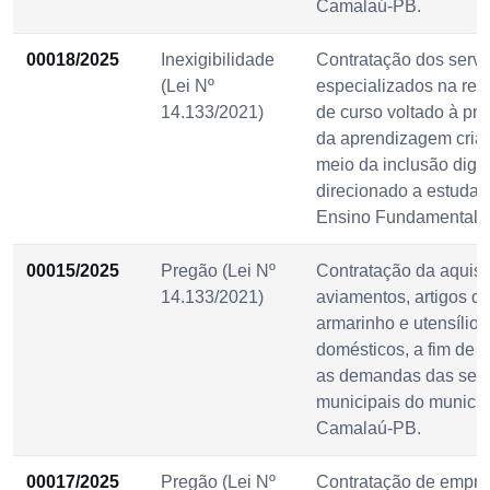
Camalaú-PB.
00018/2025
Inexigibilidade
Contratação dos servi
(Lei Nº
especializados na rea
14.133/2021)
de curso voltado à p
da aprendizagem criat
meio da inclusão digita
direcionado a estudan
Ensino Fundamental II
00015/2025
Pregão (Lei Nº
Contratação da aquisi
14.133/2021)
aviamentos, artigos d
armarinho e utensílios
domésticos, a fim de 
as demandas das secr
municipais do municíp
Camalaú-PB.
00017/2025
Pregão (Lei Nº
Contratação de empr