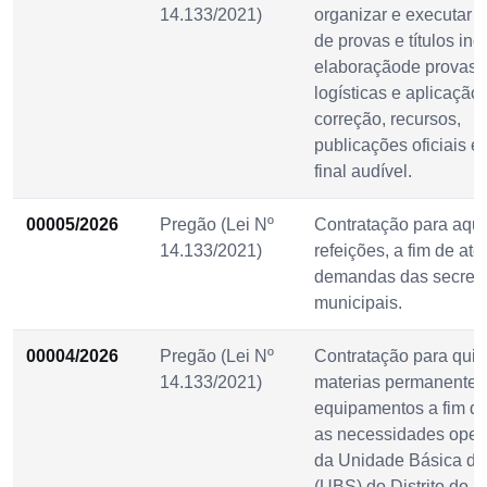
14.133/2021)
organizar e executar 
de provas e títulos inc
elaboraçãode provas i
logísticas e aplicação,
correção, recursos,
publicações oficiais e
final audível.
00005/2026
Pregão (Lei Nº
Contratação para aqui
14.133/2021)
refeições, a fim de at
demandas das secreta
municipais.
00004/2026
Pregão (Lei Nº
Contratação para quis
14.133/2021)
materias permanentes
equipamentos a fim de
as necessidades oper
da Unidade Básica d
(UBS) do Distrito do 