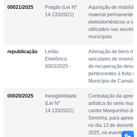
00021/2025
Pregão (Lei Nº
Aquisição de mobiliár
14.133/2021)
material permanentes
eletrodomésticos a s
utilizados nas secreta
municipais
republicação
Leilão
Alienação de bens mó
Eletrônico
veiculares de inservív
0003/2025 -
de recuperação desva
pertencentes à frota of
Município de Camala
00020/2025
Inexigibilidade
Contratação da apres
(Lei Nº
artística do ramo musi
14.133/2021)
cantor Marquinhos da
Serrinha, para aprese
no dia 13 de dezembr
2025, no evento públi