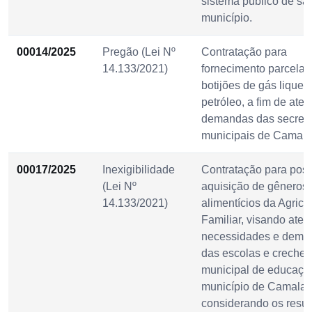
sistema público de sa
município.
00014/2025
Pregão (Lei Nº
Contratação para
14.133/2021)
fornecimento parcelad
botijões de gás liquefe
petróleo, a fim de ate
demandas das secreta
municipais de Camal
00017/2025
Inexigibilidade
Contratação para post
(Lei Nº
aquisição de gêneros
14.133/2021)
alimentícios da Agricu
Familiar, visando aten
necessidades e dema
das escolas e creches
municipal de educaçã
município de Camalaú
considerando os resul