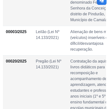
denominado Festa de
Senhora da Conceição
distrito de Pindurão, n
Município de Camala
00003/2025
Leilão (Lei Nº
Alienação de bens mó
14.133/2021)
(veículos) inseríveis e
díficil/desvantajosa
recuperação.
00020/2025
Pregão (Lei Nº
Contratação da aquisi
14.133/2021)
livros didáticos para
recomposição e
acompanhamento de
aprendizagem, atend
estudantes e professo
anos iniciais (1º e 5º 
ensino fundamental d
escolas municipais de