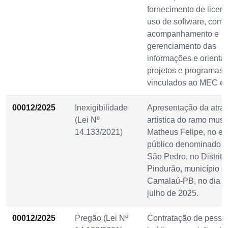
fornecimento de licen
uso de software, com
acompanhamento e
gerenciamento das
informações e orienta
projetos e programas
vinculados ao MEC e
00012/2025
Inexigibilidade
Apresentação da atra
(Lei Nº
artística do ramo musi
14.133/2021)
Matheus Felipe, no ev
público denominado F
São Pedro, no Distrito
Pindurão, município d
Camalaú-PB, no dia 1
julho de 2025.
00012/2025
Pregão (Lei Nº
Contratação de pesso