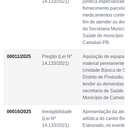
14.133/2021)
jurídica especializada
fornecimento parcelad
medicamentos control
fim de atender as de
da Secretaria Municip
Saúde do município d
Camalaú-PB.
00011/2025
Pregão (Lei Nº
Aquisição de equipam
14.133/2021)
material permanente 
Unidade Básica de S
Distrito de Pindurão, a
tender as demandas 
secretaria de Saúde d
Município de Camala
00010/2025
Inexigibilidade
Apresentação da atra
(Lei Nº
artística do cantor Biel
14.133/2021)
Estourado, no evento 