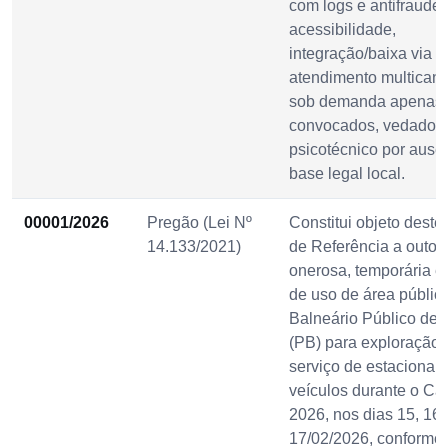
com logs e antifraude,
acessibilidade,
integração/baixa via 
atendimento multican
sob demanda apenas 
convocados, vedado
psicotécnico por ausê
base legal local.
00001/2026
Pregão (Lei Nº
Constitui objeto deste
14.133/2021)
de Referência a outor
onerosa, temporária e
de uso de área públic
Balneário Público de
(PB) para exploração 
serviço de estacionam
veículos durante o Ca
2026, nos dias 15, 16 
17/02/2026, conforme