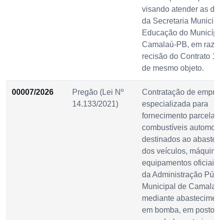
visando atender as d
da Secretaria Municip
Educação do Municípi
Camalaú-PB, em razã
recisão do Contrato 1
de mesmo objeto.
00007/2026
Pregão (Lei Nº
Contratação de empr
14.133/2021)
especializada para
fornecimento parcelad
combustíveis automot
destinados ao abaste
dos veículos, máquina
equipamentos oficiais 
da Administração Públ
Municipal de Camalaú
mediante abasteciment
em bomba, em posto