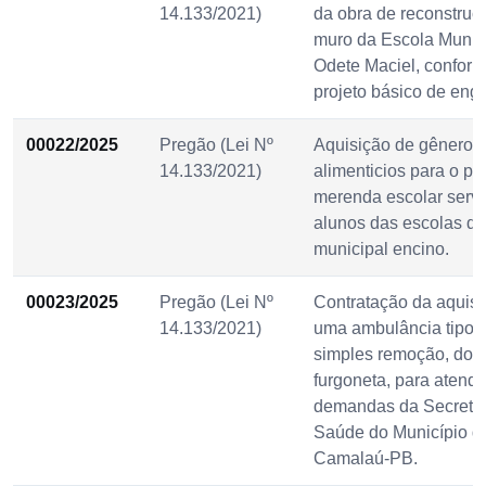
14.133/2021)
da obra de reconstruç
muro da Escola Munic
Odete Maciel, confor
projeto básico de eng
00022/2025
Pregão (Lei Nº
Aquisição de gêneros
14.133/2021)
alimenticios para o pr
merenda escolar serv
alunos das escolas da
municipal encino.
00023/2025
Pregão (Lei Nº
Contratação da aquisi
14.133/2021)
uma ambulância tipo 
simples remoção, do t
furgoneta, para atende
demandas da Secretar
Saúde do Município d
Camalaú-PB.