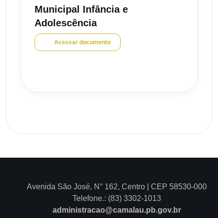
Municipal Infância e
Adolescência
Acessar documento
Avenida São José, N° 162, Centro | CEP 58530-000
Telefone.: (83) 3302-1013
administracao@camalau.pb.gov.br