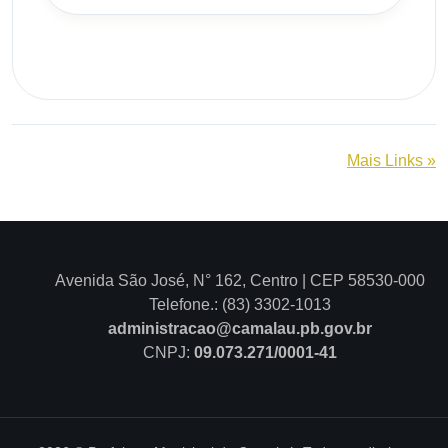
Mais Links »
Avenida São José, N° 162, Centro | CEP 58530-000
Telefone.: (83) 3302-1013
administracao@camalau.pb.gov.br
CNPJ:
09.073.271/0001-41