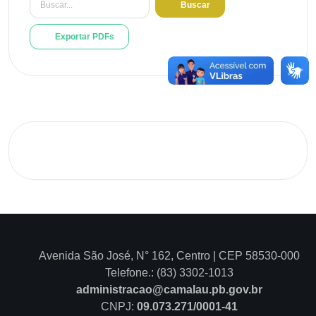
Buscar
Exportar PDFs
Avenida São José, N° 162, Centro | CEP 58530-000
Telefone.: (83) 3302-1013
administracao@camalau.pb.gov.br
CNPJ:
09.073.271/0001-41