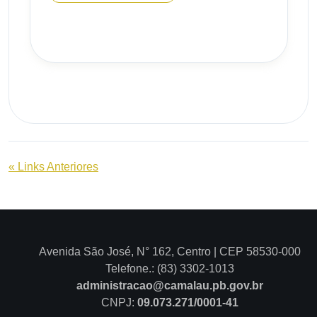
« Links Anteriores
Avenida São José, N° 162, Centro | CEP 58530-000
Telefone.: (83) 3302-1013
administracao@camalau.pb.gov.br
CNPJ:
09.073.271/0001-41