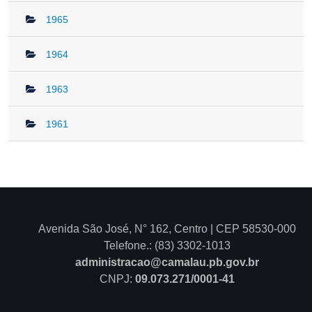
Avenida São José, N° 162, Centro | CEP 58530-000
Telefone.: (83) 3302-1013
administracao@camalau.pb.gov.br
CNPJ:
09.073.271/0001-41