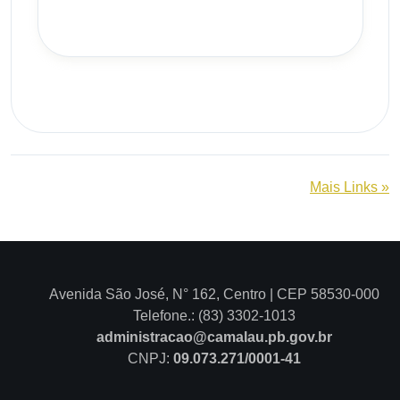
Mais Links »
Avenida São José, N° 162, Centro | CEP 58530-000
Telefone.: (83) 3302-1013
administracao@camalau.pb.gov.br
CNPJ:
09.073.271/0001-41