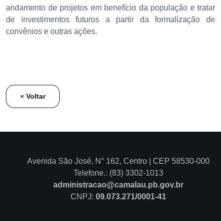
andamento de projetos em benefício da população e tratar
de investimentos futuros a partir da formalização de
convênios e outras ações.
« Voltar
Avenida São José, N° 162, Centro | CEP 58530-000
Telefone.: (83) 3302-1013
administracao@camalau.pb.gov.br
CNPJ:
09.073.271/0001-41